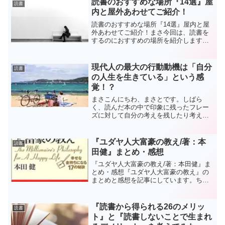
読書のおすすめな場所『14選』屋
読書
内と屋外あわせてご紹介！
読書のおすすめな場所『14選』屋内と屋
外あわせてご紹介！まさ今回は、読書を
するのにおすすめの場所を紹介します。
「え？場所？」と思う人もいるかもしれ
ませんが・・・。読書をするときに場所
選びは大切なポイントですので、理由も
現代人の最大の行動動機は「自分
読書
合わせてお伝えします。...
の人生を生きている」という感
覚！？
まさこんにちわ、まさとです。しばら
く、読んだ本の中で印象に残ったフレー
ズに対して自分の考えを残したり考えを
アウトプットする記事も書いて行きま
す。そもそも、なんで読んだ本につい
て、自分の考えとか経験を合わせて記事
『ユダヤ人大富豪の教え/著：本
読書
にしていなかったのか。なーんて...
田健』まとめ・感想
『ユダヤ人大富豪の教え/著：本田健』ま
とめ・感想『ユダヤ人大富豪の教え』の
まとめと感想を記事にしています。ちな
みにこの本は僕の人生を変えるきっかけ
をくれた一冊です。この本との出会いと
紹介してくれた友人に感謝しています。
『読書から得られる26のメリッ
読書
各章での重要なテーマを...
ト』と『読書しないことで生まれ