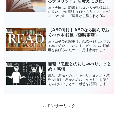
るデメリット』を考えてみた。
まさ今回は、読書をしない人が想像以上
に多い。その理由は何だろう？？これが
テーマです。『読書から得られる26のメ
リット』と『読書しないことで生まれる
デメリット』を考えてみる。「読書をす
ることは、メリットしかない！」これが
【ABO向け】ABOなら読んでお
読書
結論です。みんな本よも...
くべき本43選（随時更新）
まさコチラの記事は、ABO向けにオスス
メ本を紹介しています。ビジネスの理解
度をあげるのために、是非参考にしてく
ださい。コチラの記事は『ABOの人向
け』の記事になっていますので「ABO？
なんじゃそら？」って人は以下の記事を
書籍『悪魔とのおしゃべり』まと
読書
参考にしてください！
め・感想
書籍『悪魔とのおしゃべり』まとめ・感
想今回は『悪魔とのおしゃべり』を読ん
でみたのでまとめ・感想を記事にしまし
た。各章の『名言』部分を読むだけで
も、多くの学びがあると思います！ぜひ
参考にして下さい！『悪魔とのおしゃべ
り』はこんな人にオススメ・...
スポンサーリンク