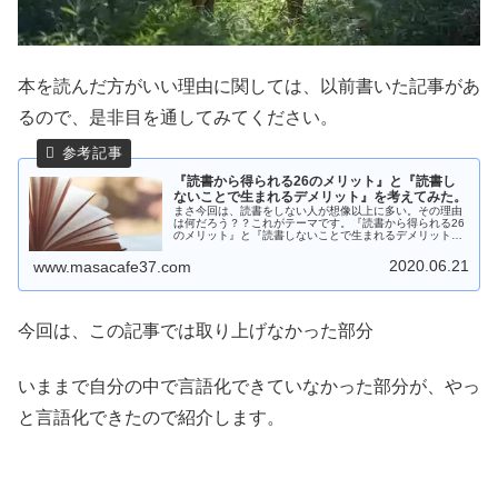
本を読んだ方がいい理由に関しては、以前書いた記事があ
るので、是非目を通してみてください。
『読書から得られる26のメリット』と『読書し
ないことで生まれるデメリット』を考えてみた。
まさ今回は、読書をしない人が想像以上に多い。その理由
は何だろう？？これがテーマです。『読書から得られる26
のメリット』と『読書しないことで生まれるデメリット』
を考えてみる。「読書をすることは、メリットしかな
い！」これが結論です。みんな本よも...
2020.06.21
www.masacafe37.com
今回は、この記事では取り上げなかった部分
いままで自分の中で言語化できていなかった部分が、やっ
と言語化できたので紹介します。