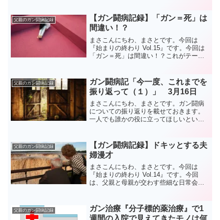
ない言葉ですよね。一緒に学んでいきま
しょう！早速ですが、「リビング・ウィ
ル」という言葉を知っていますでしょう
【ガン闘病記録】「ガン＝死」は
父親のガン闘病記録
か？30代より若...
間違い！？
まさこんにちわ、まさとです。今回は
『始まりの終わり Vol.15』です。今回は
「ガン＝死」は間違い！？これがテーマ
です。とはいっても、この内容は「実際
にガンに罹（かか）った本人でしか語れ
ない事だなー。」と思うので、今回は素
ガン闘病記「今一度、これまでを
父親のガン闘病記録
直に感想だけをお伝...
振り返って（１）」 3月16日
まさこんにちわ、まさとです。ガン闘病
についての振り返りを載せておきます。
一人でも誰かの役に立ってほしいという
父親の願いあってのことなので脚色を入
れず、そのまま載せておきます。ガン闘
病記「今一度、これまでを振り返って
【ガン闘病記録】ドキッとする夫
父親のガン闘病記録
（１）」今、事実経過や心の...
婦漫才
まさこんにちわ、まさとです。今回は
『始まりの終わり Vol.14』です。今回
は、父親と母親が交わす些細な日常会話
ですが2人の心情があらわれているメール
の内容を紹介します。父親自ら「ドキッ
とする夫婦漫才」というタイトルをつけ
ガン治療『分子標的薬治療』で1
父親のガン闘病記録
て送ってきたものな...
週間の入院で見えてきたモノは何