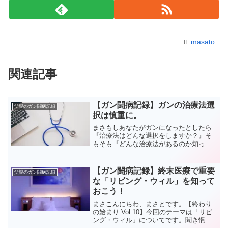
masato
関連記事
【ガン闘病記録】ガンの治療法選
父親のガン闘病記録
択は慎重に。
まさもしあなたがガンになったとしたら
『治療法はどんな選択をしますか？』そ
もそも『どんな治療法があるのか知って
いますか？』こんにちわ、まさとです
【終わりの始まり Vol.7】！今回は「ガン
の治療法」に関してになります。この連
【ガン闘病記録】終末医療で重要
父親のガン闘病記録
載は、父親のガン闘...
な「リビング・ウィル」を知って
おこう！
まさこんにちわ、まさとです。【終わり
の始まり Vol.10】今回のテーマは「リビ
ング・ウィル」についてです。聞き慣れ